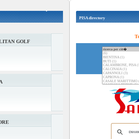
PISA directory
To
LITAN GOLF
A
ORE