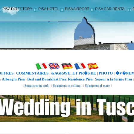
PISA DIRECTORY
PISA HOTEL
PISA AIRPORT
PISA CAR RENTAL
OFFRES
COMMENTAIRES
&AGRAVE; ET PR�S DE
PHOTO
�V�NEM
|
|
|
|
Alberghi Pisa
Bed and Breakfast Pisa
Residence Pisa
Sejour a la ferme Pisa
:
|
|
|
[
Soggiorni in città
] [
Soggiorni in collina
] [
Soggiorni al mare
]