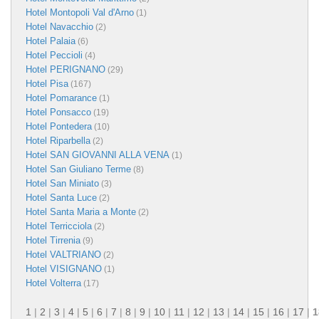
Hotel Montopoli Val d'Arno
(1)
Hotel Navacchio
(2)
Hotel Palaia
(6)
Hotel Peccioli
(4)
Hotel PERIGNANO
(29)
Hotel Pisa
(167)
Hotel Pomarance
(1)
Hotel Ponsacco
(19)
Hotel Pontedera
(10)
Hotel Riparbella
(2)
Hotel SAN GIOVANNI ALLA VENA
(1)
Hotel San Giuliano Terme
(8)
Hotel San Miniato
(3)
Hotel Santa Luce
(2)
Hotel Santa Maria a Monte
(2)
Hotel Terricciola
(2)
Hotel Tirrenia
(9)
Hotel VALTRIANO
(2)
Hotel VISIGNANO
(1)
Hotel Volterra
(17)
1
|
2
|
3
|
4
|
5
|
6
|
7
|
8
|
9
|
10
|
11
|
12
|
13
|
14
|
15
|
16
|
17
|
1