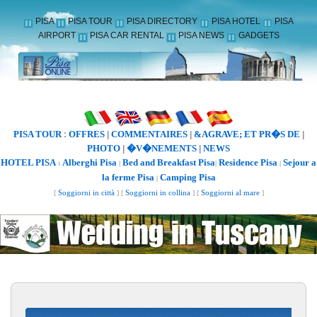
PISA
PISA TOUR
PISA DIRECTORY
PISA HOTEL
PISA
AIRPORT
PISA CAR RENTAL
PISA NEWS
GADGETS
PISA TOUR
OFFRES
COMMENTAIRES
&AGRAVE; ET PR�S DE
:
|
|
|
PHOTO
�V�NEMENTS
NEWS
|
|
HOTEL PISA
Alberghi Pisa
Bed and Breakfast Pisa
Residence Pisa
Sejour a
:
|
|
|
la ferme Pisa
Camping Pisa
|
[
Soggiorni in città
] [
Soggiorni in collina
] [
Soggiorni al mare
]