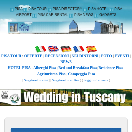
PISA
PISA TOUR
PISA DIRECTORY
PISA HOTEL
PISA
AIRPORT
PISA CAR RENTAL
PISA NEWS
GADGETS
PISA TOUR
OFFERTE
RECENSIONI
NEI DINTORNI
FOTO
EVENTI
:
|
|
|
|
|
NEWS
HOTEL PISA
Alberghi Pisa
Bed and Breakfast Pisa
Residence Pisa
:
|
|
|
Agriturismo Pisa
Campeggio Pisa
|
[
Soggiorni in città
] [
Soggiorni in collina
] [
Soggiorni al mare
]