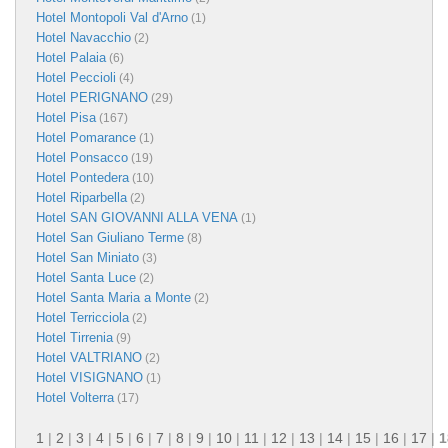
Hotel Montopoli Val d'Arno
(1)
Hotel Navacchio
(2)
Hotel Palaia
(6)
Hotel Peccioli
(4)
Hotel PERIGNANO
(29)
Hotel Pisa
(167)
Hotel Pomarance
(1)
Hotel Ponsacco
(19)
Hotel Pontedera
(10)
Hotel Riparbella
(2)
Hotel SAN GIOVANNI ALLA VENA
(1)
Hotel San Giuliano Terme
(8)
Hotel San Miniato
(3)
Hotel Santa Luce
(2)
Hotel Santa Maria a Monte
(2)
Hotel Terricciola
(2)
Hotel Tirrenia
(9)
Hotel VALTRIANO
(2)
Hotel VISIGNANO
(1)
Hotel Volterra
(17)
1
|
2
|
3
|
4
|
5
|
6
|
7
|
8
|
9
|
10
|
11
|
12
|
13
|
14
|
15
|
16
|
17
|
1