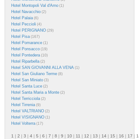
Hotel Montopoli Val d'Arno
(1)
Hotel Navacchio
(2)
Hotel Palaia
(6)
Hotel Peccioli
(4)
Hotel PERIGNANO
(29)
Hotel Pisa
(167)
Hotel Pomarance
(1)
Hotel Ponsacco
(19)
Hotel Pontedera
(10)
Hotel Riparbella
(2)
Hotel SAN GIOVANNI ALLA VENA
(1)
Hotel San Giuliano Terme
(8)
Hotel San Miniato
(3)
Hotel Santa Luce
(2)
Hotel Santa Maria a Monte
(2)
Hotel Terricciola
(2)
Hotel Tirrenia
(9)
Hotel VALTRIANO
(2)
Hotel VISIGNANO
(1)
Hotel Volterra
(17)
1
|
2
|
3
|
4
|
5
|
6
|
7
|
8
|
9
|
10
|
11
|
12
|
13
|
14
|
15
|
16
|
17
|
1