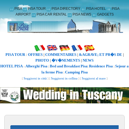
PISA
PISA TOUR
PISA DIRECTORY
PISA HOTEL
PISA
AIRPORT
PISA CAR RENTAL
PISA NEWS
GADGETS
PISA TOUR
OFFRES
COMMENTAIRES
&AGRAVE; ET PR�S DE
:
|
|
|
PHOTO
�V�NEMENTS
NEWS
|
|
HOTEL PISA
Alberghi Pisa
Bed and Breakfast Pisa
Residence Pisa
Sejour a
:
|
|
|
la ferme Pisa
Camping Pisa
|
[
Soggiorni in città
] [
Soggiorni in collina
] [
Soggiorni al mare
]