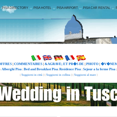
PISA DIRECTORY
PISA HOTEL
PISA AIRPORT
PISA CAR RENTAL
OFFRES
COMMENTAIRES
&AGRAVE; ET PR�S DE
PHOTO
�V�NEM
|
|
|
|
Alberghi Pisa
Bed and Breakfast Pisa
Residence Pisa
Sejour a la ferme Pisa
:
|
|
|
[
Soggiorni in città
] [
Soggiorni in collina
] [
Soggiorni al mare
]