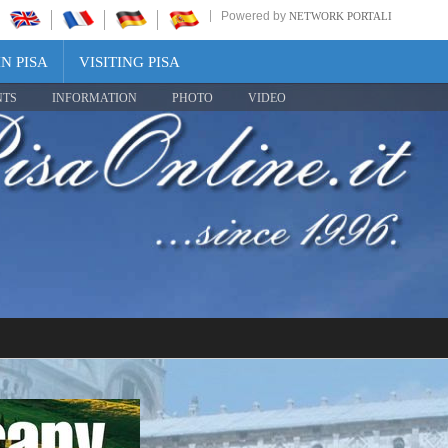
Powered by
NETWORK PORTALI
N PISA
VISITING PISA
NTS
INFORMATION
PHOTO
VIDEO
Share