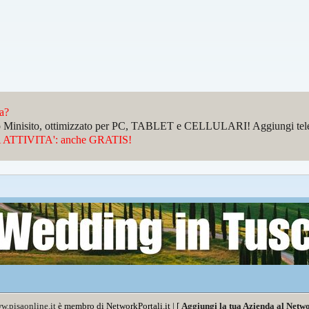
da?
sto Minisito, ottimizzato per PC, TABLET e CELLULARI! Aggiungi telefo
ATTIVITA': anche GRATIS!
w.pisaonline.it
è membro di NetworkPortali.it | [
Aggiungi la tua Azienda al Netwo