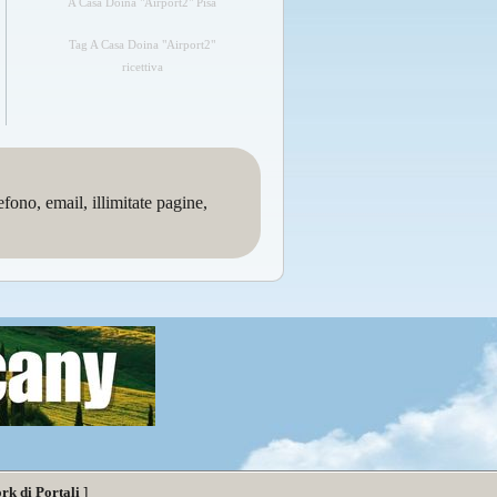
A Casa Doina "Airport2" Pisa
Tag A Casa Doina "Airport2"
ricettiva
no, email, illimitate pagine,
rk di Portali
]