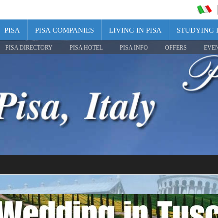
PISA
PISA COMPANIES
LIVING IN PISA
STUDYING I
PISA DIRECTORY
PISA HOTEL
PISA INFO
OFFERS
EVE