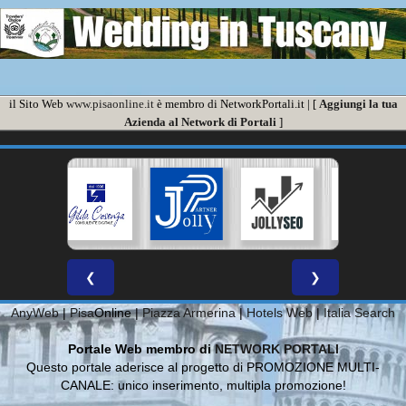
il Sito Web
www.pisaonline.it
è membro di NetworkPortali.it | [
Aggiungi la tua
Azienda al Network di Portali
]
❮
❯
AnyWeb
|
Pisa
Online |
Piazza Armerina
|
Hotels Web
|
Italia Search
Portale Web membro di
NETWORK PORTALI
Questo portale aderisce al progetto di PROMOZIONE MULTI-
CANALE: unico inserimento, multipla promozione!