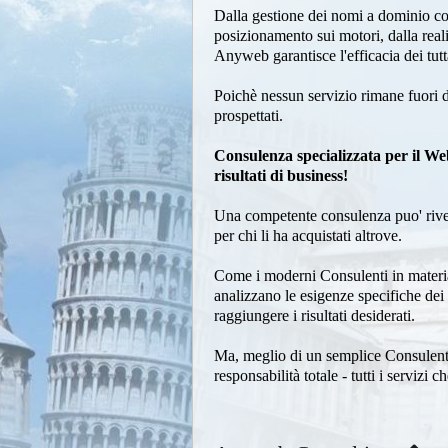
Dalla gestione dei nomi a dominio com
posizionamento sui motori, dalla real
Anyweb garantisce l'efficacia dei tut
Poichè nessun servizio rimane fuori dal
prospettati.
Consulenza specializzata per il We
risultati di business!
Una competente consulenza puo' rivelar
per chi li ha acquistati altrove.
Come i moderni Consulenti in materia
analizzano le esigenze specifiche de
raggiungere i risultati desiderati.
Ma, meglio di un semplice Consulente
responsabilità totale - tutti i servi