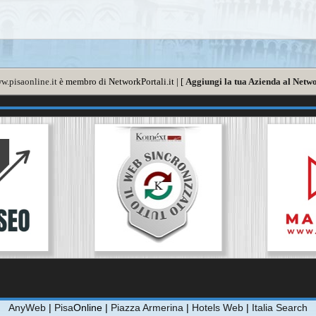
w.pisaonline.it
è membro di NetworkPortali.it | [
Aggiungi la tua Azienda al Netwo
AnyWeb
|
Pisa
Online |
Piazza Armerina
|
Hotels Web
|
Italia Search