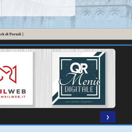
rk di Portali
]
❯