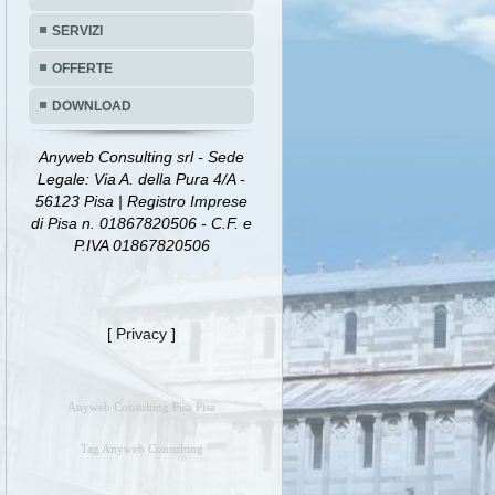
SERVIZI
OFFERTE
DOWNLOAD
Anyweb Consulting srl - Sede
Legale: Via A. della Pura 4/A -
56123 Pisa | Registro Imprese
di Pisa n. 01867820506 - C.F. e
P.IVA 01867820506
[
Privacy
]
Anyweb Consulting Pisa Pisa
Tag Anyweb Consulting