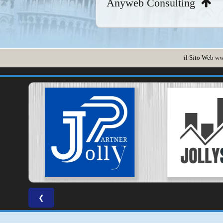
Anyweb Consulting
il Sito Web
ww
❮