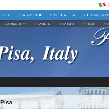
PISA
PISA AZIENDE
VIVERE A PISA
STUDIARE A PI
PISA DIRECTORY
PISA HOTEL
PISA INFO
OFFERTE
EVE
Pisa