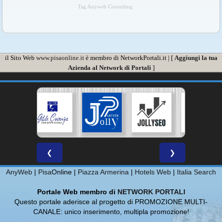
Tag Anyweb Consulting
il Sito Web
www.pisaonline.it
è membro di NetworkPortali.it | [
Aggiungi la tua
Azienda al Network di Portali
]
❮
❯
AnyWeb
|
Pisa
Online |
Piazza Armerina
|
Hotels Web
|
Italia Search
Portale Web membro di
NETWORK PORTALI
Questo portale aderisce al progetto di PROMOZIONE MULTI-
CANALE: unico inserimento, multipla promozione!