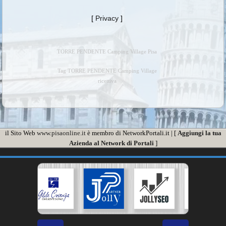
[
Privacy
]
TORRE PENDENTE Camping Village Pisa
Tag TORRE PENDENTE Camping Village
ricettiva
il Sito Web
www.pisaonline.it
è membro di NetworkPortali.it | [
Aggiungi la tua
Azienda al Network di Portali
]
❮
❯