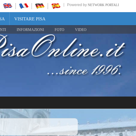
Powered by
NETWORK PORTALI
SA
VISITARE PISA
NTI
INFORMAZIONI
FOTO
VIDEO
Share