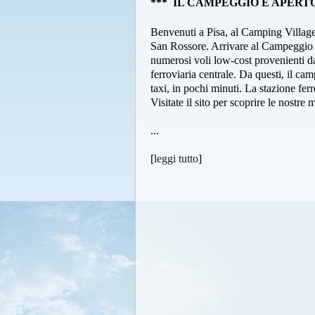
***
IL CAMPEGGIO È APERTO
Benvenuti a Pisa, al Camping Village 
San Rossore. Arrivare al Campeggio è
numerosi voli low-cost provenienti dal
ferroviaria centrale. Da questi, il c
taxi, in pochi minuti. La stazione fer
Visitate il sito per scoprire le nostre m
...
[
leggi tutto
]