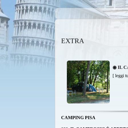
EXTRA
◉ IL 
[ leggi t
CAMPING PISA