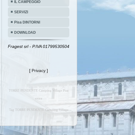
IL CAMPEGGIO
SERVIZI
Pisa DINTORNI
DOWNLOAD
Fragest srl - P.IVA 01799530504
[
Privacy
]
TORRE PENDENTE Camping Village Pisa
extra
Tag TORRE PENDENTE Camping Village