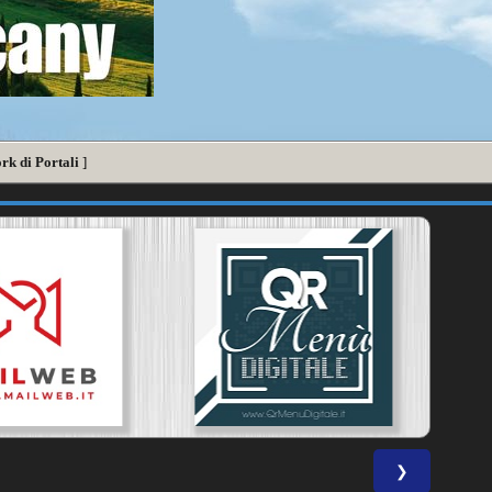
rk di Portali
]
❯