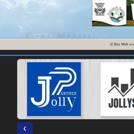
il Sito Web
ww
❮