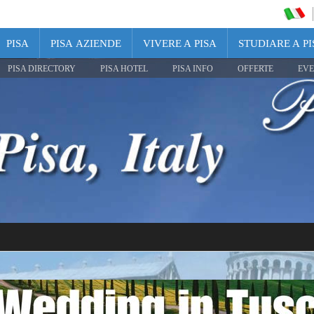
PISA
PISA AZIENDE
VIVERE A PISA
STUDIARE A PI
PISA DIRECTORY
PISA HOTEL
PISA INFO
OFFERTE
EVE