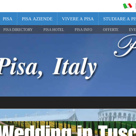
PISA
PISA AZIENDE
VIVERE A PISA
STUDIARE A PI
PISA DIRECTORY
PISA HOTEL
PISA INFO
OFFERTE
EVE