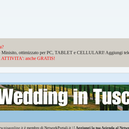
da?
sto Minisito, ottimizzato per PC, TABLET e CELLULARI! Aggiungi telefo
ATTIVITA': anche GRATIS!
w.pisaonline.it
è membro di NetworkPortali.it | [
Aggiungi la tua Azienda al Netwo