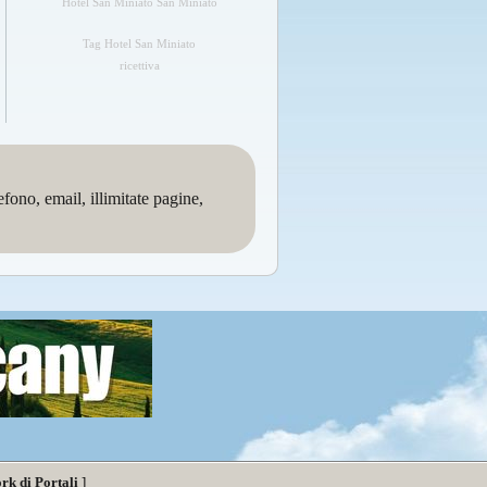
Hotel San Miniato San Miniato
Tag Hotel San Miniato
ricettiva
no, email, illimitate pagine,
rk di Portali
]