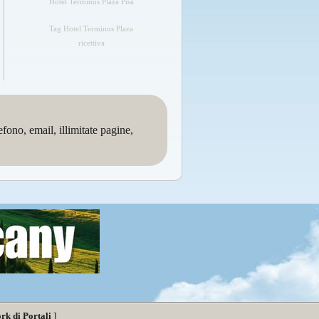
Hotel Terminus Plaza Pisa
Tag Hotel Terminus Plaza
ricettiva
no, email, illimitate pagine,
rk di Portali
]