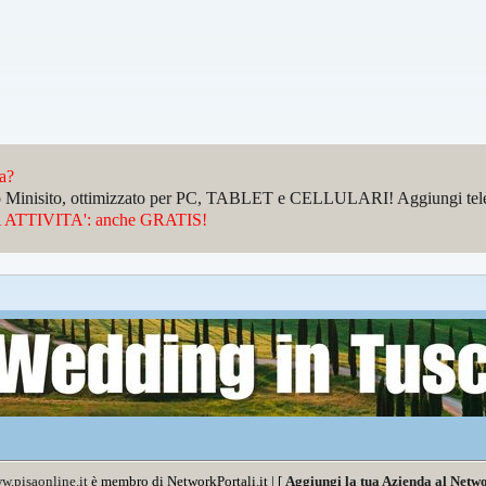
da?
sto Minisito, ottimizzato per PC, TABLET e CELLULARI! Aggiungi telefo
ATTIVITA': anche GRATIS!
w.pisaonline.it
è membro di NetworkPortali.it | [
Aggiungi la tua Azienda al Netwo