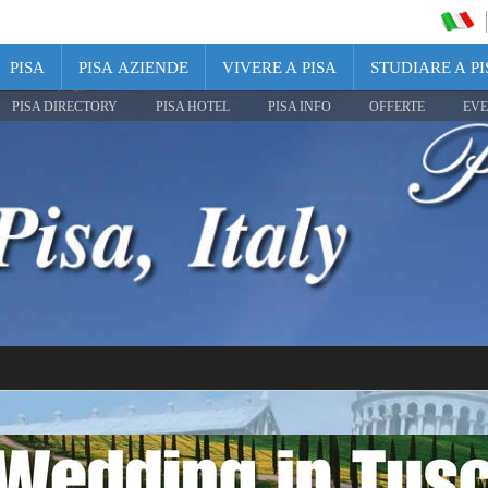
PISA
PISA AZIENDE
VIVERE A PISA
STUDIARE A PI
PISA DIRECTORY
PISA HOTEL
PISA INFO
OFFERTE
EVE