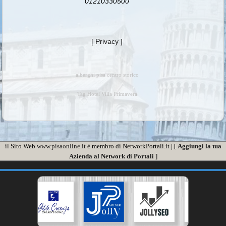
01210330500
[
Privacy
]
alberghi pisa centro storico
Tag Hotel Villa Primavera
il Sito Web
www.pisaonline.it
è membro di NetworkPortali.it | [
Aggiungi la tua
Azienda al Network di Portali
]