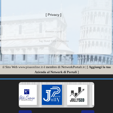
[
Privacy
]
dormire a pisa
Tag Hotel Villa Primavera
il Sito Web
www.pisaonline.it
è membro di NetworkPortali.it | [
Aggiungi la tua
Azienda al Network di Portali
]