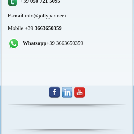
+39
050 721 5095
E-mail
info@jollypartner.it
Mobile +39
3663650359
Whatsapp
+39 3663650359