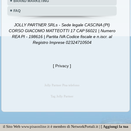
BRAND MARKETING
FAQ
JOLLY PARTNER SRLs - Sede legale CASCINA (PI)
CORSO GIACOMO MATTEOTTI 17 CAP 56021 | Numero
REA PI - 198616 | Partita IVA Codice fiscale e n.iscr. al
Registro Imprese 02324710504
[
Privacy
]
Jolly Partner Pisa telefono
Tag Jolly Partner
il Sito Web
www.pisaonline.it
è membro di NetworkPortali.it | [
Aggiungi la tua