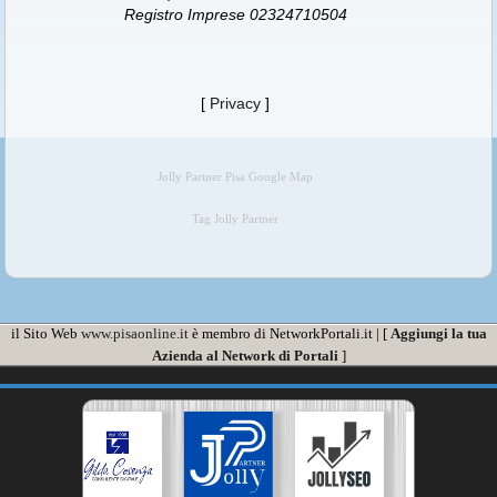
Registro Imprese 02324710504
[
Privacy
]
Jolly Partner Pisa Google Map
Tag Jolly Partner
il Sito Web
www.pisaonline.it
è membro di NetworkPortali.it | [
Aggiungi la tua
Azienda al Network di Portali
]