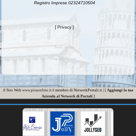
Registro Imprese 02324710504
[
Privacy
]
Brand Identity
Tag Jolly Partner
il Sito Web
www.pisaonline.it
è membro di NetworkPortali.it | [
Aggiungi la tua
Azienda al Network di Portali
]