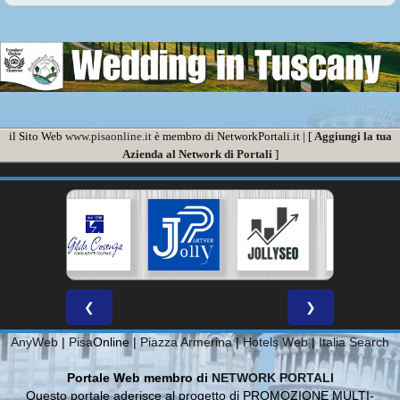
il Sito Web
www.pisaonline.it
è membro di NetworkPortali.it | [
Aggiungi la tua
Azienda al Network di Portali
]
❮
❯
AnyWeb
|
Pisa
Online |
Piazza Armerina
|
Hotels Web
|
Italia Search
Portale Web membro di
NETWORK PORTALI
Questo portale aderisce al progetto di PROMOZIONE MULTI-