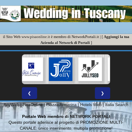
il Sito Web
www.pisaonline.it
è membro di NetworkPortali.it | [
Aggiungi la tua
Azienda al Network di Portali
]
❮
❯
AnyWeb
|
Pisa
Online |
Piazza Armerina
|
Hotels Web
|
Italia Search
Portale Web membro di
NETWORK PORTALI
Questo portale aderisce al progetto di PROMOZIONE MULTI-
CANALE: unico inserimento, multipla promozione!