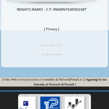
RENATO RAIMO - C.F. RMARNT63E05I158T
[
Privacy
]
Renato Raimo Pisa
Tag Renato Raimo
il Sito Web
www.pisaonline.it
è membro di NetworkPortali.it | [
Aggiungi la tua
Azienda al Network di Portali
]