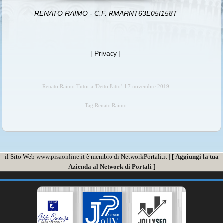
RENATO RAIMO - C.F. RMARNT63E05I158T
[
Privacy
]
Renato Raimo Tutor a 'Detto Fatto' il 7 novembre 2019
Tag Renato Raimo
il Sito Web
www.pisaonline.it
è membro di NetworkPortali.it | [
Aggiungi la tua
Azienda al Network di Portali
]