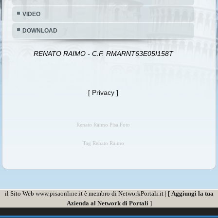
VIDEO
DOWNLOAD
RENATO RAIMO - C.F. RMARNT63E05I158T
[
Privacy
]
Renato Raimo Pisa Foto
Tag Renato Raimo
il Sito Web
www.pisaonline.it
è membro di NetworkPortali.it | [
Aggiungi la tua
Azienda al Network di Portali
]