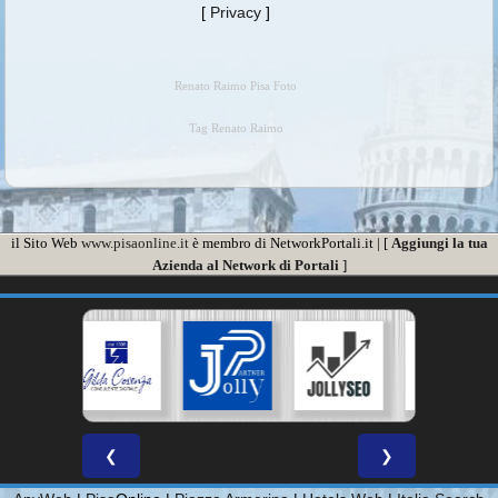
[
Privacy
]
Renato Raimo Pisa Foto
Tag Renato Raimo
il Sito Web
www.pisaonline.it
è membro di NetworkPortali.it | [
Aggiungi la tua
Azienda al Network di Portali
]
❮
❯