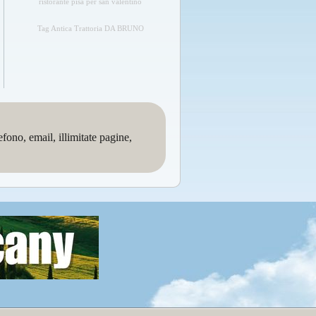
ristorante pisa per san valentino
Tag Antica Trattoria DA BRUNO
no, email, illimitate pagine,