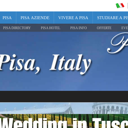
PISA
PISA AZIENDE
VIVERE A PISA
STUDIARE A PI
PISA DIRECTORY
PISA HOTEL
PISA INFO
OFFERTE
EVE