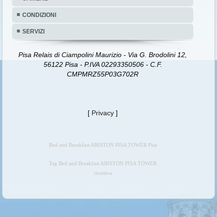
CONDIZIONI
SERVIZI
Pisa Relais di Ciampolini Maurizio - Via G. Brodolini 12,
56122 Pisa - P.IVA 02293350506 - C.F.
CMPMRZ55P03G702R
[
Privacy
]
Bed and Breakfast ARISTON PISA TOWER Pisa
Tag Bed and Breakfast ARISTON PISA TOWER
ricettiva