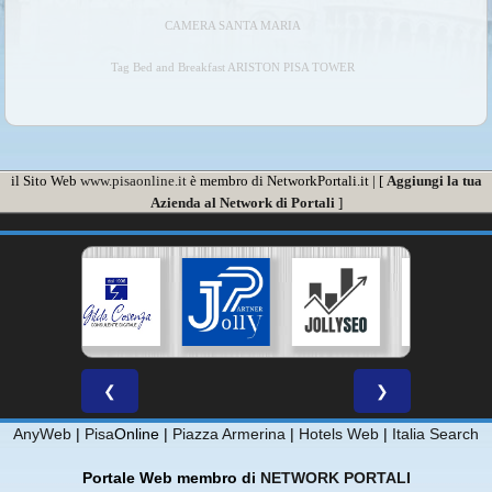
CAMERA SANTA MARIA
Tag Bed and Breakfast ARISTON PISA TOWER
il Sito Web
www.pisaonline.it
è membro di NetworkPortali.it | [
Aggiungi la tua
Azienda al Network di Portali
]
❮
❯
AnyWeb
|
Pisa
Online |
Piazza Armerina
|
Hotels Web
|
Italia Search
Portale Web membro di
NETWORK PORTALI