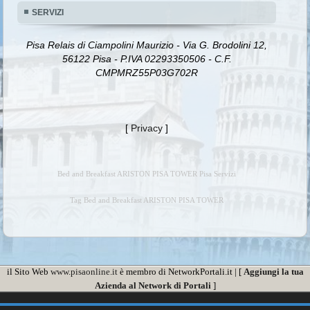
SERVIZI
Pisa Relais di Ciampolini Maurizio - Via G. Brodolini 12,
56122 Pisa - P.IVA 02293350506 - C.F.
CMPMRZ55P03G702R
[
Privacy
]
Bed and Breakfast ARISTON PISA TOWER Pisa Servizi
Tag Bed and Breakfast ARISTON PISA TOWER
il Sito Web
www.pisaonline.it
è membro di NetworkPortali.it | [
Aggiungi la tua
Azienda al Network di Portali
]