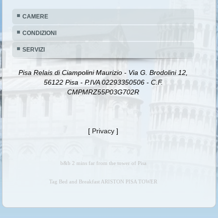
CAMERE
CONDIZIONI
SERVIZI
Pisa Relais di Ciampolini Maurizio - Via G. Brodolini 12,
56122 Pisa - P.IVA 02293350506 - C.F.
CMPMRZ55P03G702R
[
Privacy
]
b&b 2 mins far from the tower of Pisa
Tag Bed and Breakfast ARISTON PISA TOWER