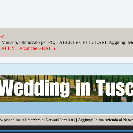
da?
sto Minisito, ottimizzato per PC, TABLET e CELLULARI! Aggiungi telefo
ATTIVITA': anche GRATIS!
w.pisaonline.it
è membro di NetworkPortali.it | [
Aggiungi la tua Azienda al Netwo