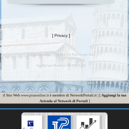
[
Privacy
]
Bed and Breakfast PISA RELAIS Pisa Google Map
Tag Bed and Breakfast PISA RELAIS
il Sito Web
www.pisaonline.it
è membro di NetworkPortali.it | [
Aggiungi la tua
Azienda al Network di Portali
]