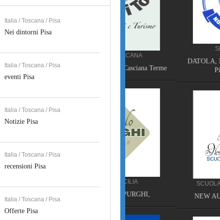
Italia / Toscana / Pisa
Nei dintorni Pisa
SERVIZI SICILIA
SERVIZI TOSCANA
DATOLA, NON SOLO SPUR
Italia / Toscana / Pisa
VELATHRI TOUR, Casciana Terme
Piazza Armerina
eventi Pisa
Italia / Toscana / Pisa
Notizie Pisa
Italia / Toscana / Pisa
recensioni Pisa
SERVIZI SICILIA
SCUOLA DI BALLO TOSCA
NON SOLO SPURGHI,
NEW AURORA DANCE, P
Italia / Toscana / Pisa
Offerte Pisa