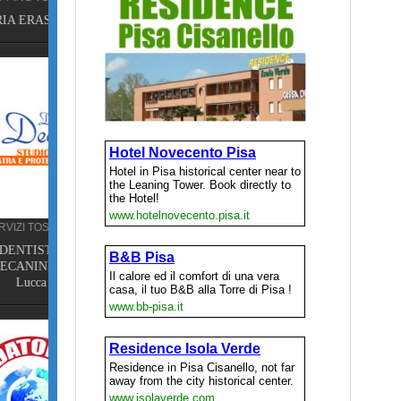
sa
TT.
ori,