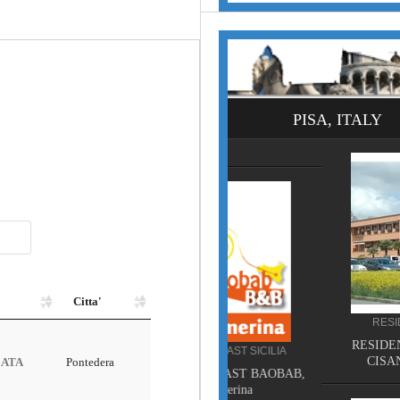
PISA, ITALY
RESIDENCE TOSCANA
RESIDENCE ISOLA VER
BED AND BREAKFAST SICILIA
CISANELLO PISA, Pis
BED AND BREAKFAST BAOBAB,
Piazza Armerina