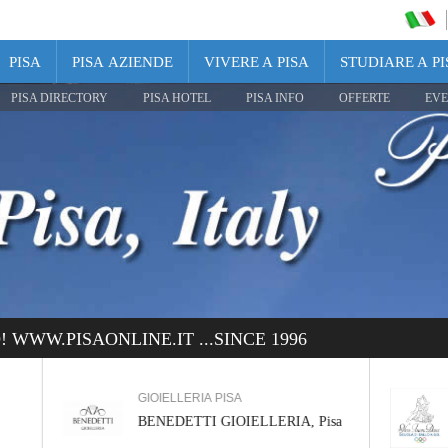
PISA
PISA AZIENDE
VIVERE A PISA
STUDIARE A PI
PISA DIRECTORY
PISA HOTEL
PISA INFO
OFFERTE
EVE
WWW.PISAONLINE.IT ...SINCE 1996
GIOIELLERIA PISA
SCUOLA DI BAL
BENEDETTI GIOIELLERIA, Pisa
New Aurora Dan