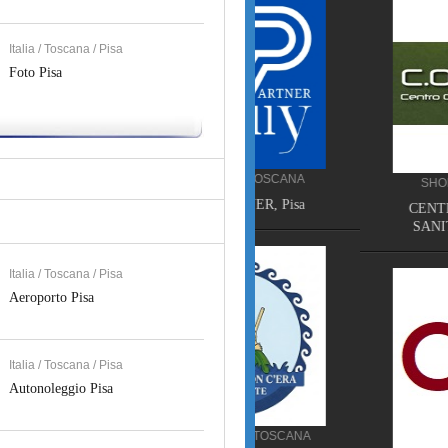
Italia / Toscana / Pisa
Foto Pisa
SERVIZI WEB TOSCANA
SHOPPING TOSCANA
JOLLY PARTNER, Pisa
CENTRO ORTOPEDIC
SANITARIO PISA, Pis
Italia / Toscana / Pisa
Aeroporto Pisa
Italia / Toscana / Pisa
Autonoleggio Pisa
RISTORAZIONE TOSCANA