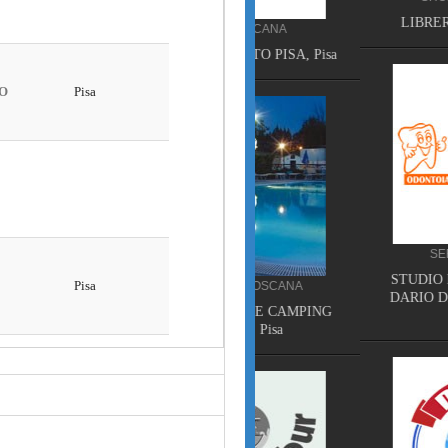
LIBRERIA ERASMUS, Pi
HOTEL TOSCANA
HOTEL NOVECENTO PISA, Pisa
SERVIZI TOSCANA
STUDIO DENTISTICO DO
CAMPEGGIO TOSCANA
DARIO DECANINI, Capann
TORRE PENDENTE CAMPING
Lucca
VILLAGE, Pisa