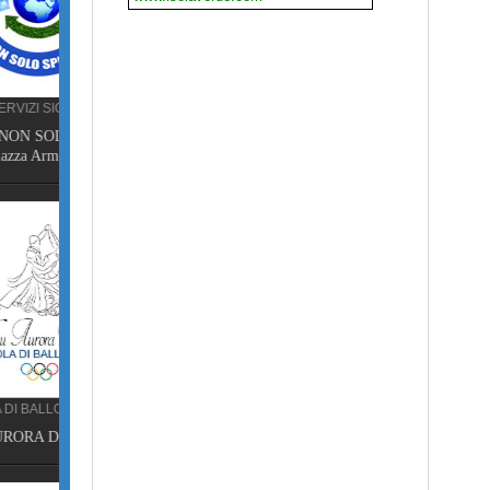
GHI,
NA
isa