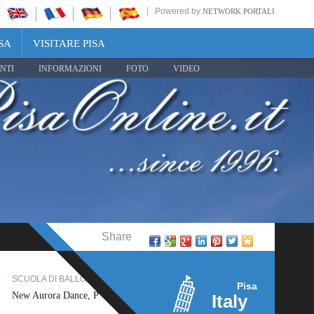
Powered by
NETWORK PORTALI
SA
VISITARE PISA
NTI
INFORMAZIONI
FOTO
VIDEO
Share
LO PISA
SERVIZI WEB PISA
Pisa
ce, Pisa
Jolly Partner, Pisa
Italy