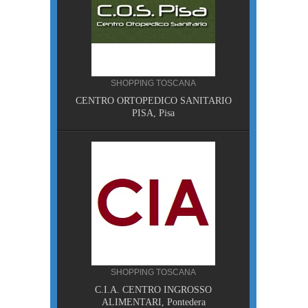
SHOPPING TOSCANA
NA
CENTRO ORTOPEDICO SANITARIO
sa
PISA, Pisa
ANA
SHOPPING TOSCANA
HE NON
C.I.A. CENTRO INGROSSO
ALIMENTARI, Pontedera