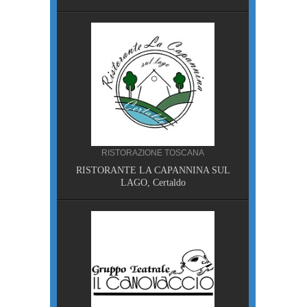
A
RISTORAZIONE TOSCANA
I, Piazza
RISTORANTE LA CAPANNINA SUL
LAGO, Certaldo