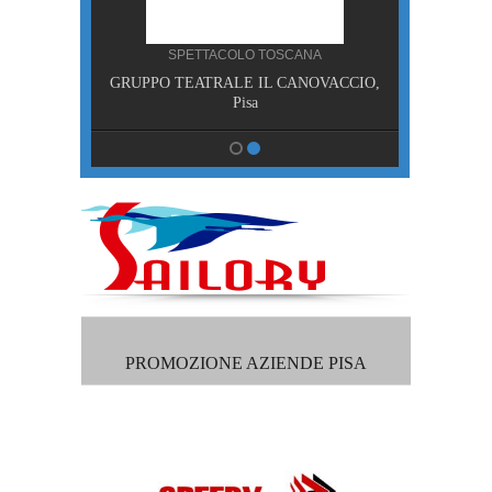
NA
SPETTACOLO TOSCANA
RDE,
GRUPPO TEATRALE IL CANOVACCIO,
isa
Pisa
PROMOZIONE AZIENDE PISA