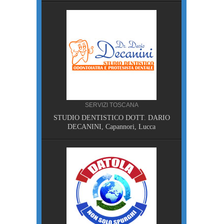
, Pisa
SERVIZI TOSCANA
STUDIO DENTISTICO DOTT. DARIO
NA
DECANINI, Capannori, Lucca
MPING