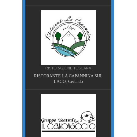
A
RISTORAZIONE TOSCANA
I, Piazza
RISTORANTE LA CAPANNINA SUL
LAGO, Certaldo