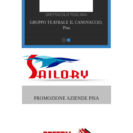
NA
SPETTACOLO TOSCANA
RDE,
GRUPPO TEATRALE IL CANOVACCIO,
isa
Pisa
PROMOZIONE AZIENDE PISA