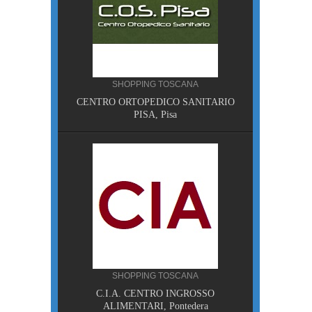
SHOPPING TOSCANA
NA
CENTRO ORTOPEDICO SANITARIO
sa
PISA, Pisa
ANA
SHOPPING TOSCANA
HE NON
C.I.A. CENTRO INGROSSO
ALIMENTARI, Pontedera