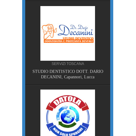
, Pisa
SERVIZI TOSCANA
STUDIO DENTISTICO DOTT. DARIO
NA
DECANINI, Capannori, Lucca
MPING