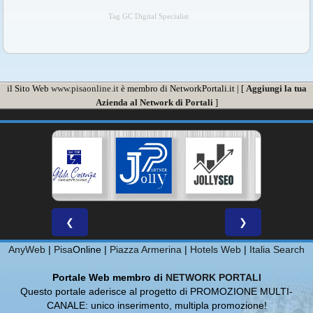
Tag GC Digital Specialist
il Sito Web
www.pisaonline.it
è membro di NetworkPortali.it | [
Aggiungi la tua
Azienda al Network di Portali
]
❮
❯
AnyWeb
|
Pisa
Online |
Piazza Armerina
|
Hotels Web
|
Italia Search
Portale Web membro di
NETWORK PORTALI
Questo portale aderisce al progetto di PROMOZIONE MULTI-
CANALE: unico inserimento, multipla promozione!