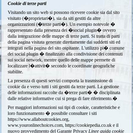
Cookie di terze parti
Visitando un sito web si possono ricevere cookie sia dal sito
visitato (�proprietari�), sia da siti gestiti da altre
organizzazioni (�terze parti�). Un esempio notevole �
rappresentato dalla presenza dei �social plugin� ovvero
dalla integrazione delle mappe di terze parti. Si tratta di parti
della pagina visitata generate direttamente dai suddetti siti ed
integrati nella pagina del sito ospitante. L'utilizzo pi� comune
dei social plugin � finalizzato alla condivisione dei contenuti
sui social network, mentre quello delle mappe permette di
localizzare l�attivit� secondo le coordinate geografiche
stabilite.
La presenza di questi servizi comporta la trasmissione di
cookie da e verso tutti i siti gestiti da terze parti. La gestione
delle informazioni raccolte da �terze parti� � disciplinata
dalle relative informative cui si prega di fare riferimento.�
Per maggiori informazioni sui tipi di cookie, caratteristiche e
loro funzionamento � possibile consultare i siti
https://www.allaboutcookies.org,
www.youronlinechoices.com, https://cookiepedia.co.uk e il
nuovo provvedimento del Garante Privacy
Linee guida cookie