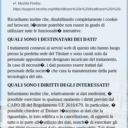
Mozilla Firefox:
https://support.mozilla.org/it/kb/Attivare%20e%20disattivare%20i%20cook
Ricordiamo inoltre che, disabilitando completamente i cookie
nel browser, l�utente potrebbe non essere in grado di
utilizzare tutte le funzionalit� interattive.
QUALI SONO I DESTINATARI DEI DATI?
I trattamenti connessi ai servizi web di questo sito hanno luogo
presso la predetta sede del Titolare e sono curati solo da
personale appositamente designato incaricato del trattamento.
In caso di necessit�, i dati possono essere trattati dal
personale della societ� che cura la manutenzione della parte
tecnologica del sito.
QUALI SONO I DIRITTI DEGLI INTERESSATI?
Informiamo inoltre che, relativamente ai dati medesimi, �
possibile esercitare in qualsiasi momento i diritti previsti dal
CAPO III del Regolamento UE 2016/679. In particolare, �
possibile chiedere al Titolare l�accesso ai dati che la
riguardano, la loro rettifica o la cancellazione, di opporsi in
tutto o in parte all�utilizzo dei dati, nonch� di esercitare gli
altri diritti riconosciuti dalla disciplina applicabile. Tali diritti