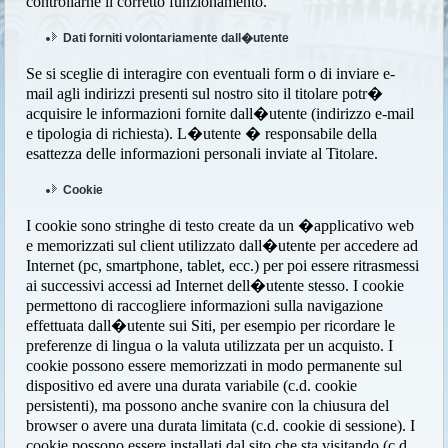
controllarne il corretto funzionamento.
Dati forniti volontariamente dall�utente
Se si sceglie di interagire con eventuali form o di inviare e-
mail agli indirizzi presenti sul nostro sito il titolare potr�
acquisire le informazioni fornite dall�utente (indirizzo e-mail
e tipologia di richiesta). L�utente � responsabile della
esattezza delle informazioni personali inviate al Titolare.
Cookie
I cookie sono stringhe di testo create da un �applicativo web
e memorizzati sul client utilizzato dall�utente per accedere ad
Internet (pc, smartphone, tablet, ecc.) per poi essere ritrasmessi
ai successivi accessi ad Internet dell�utente stesso. I cookie
permettono di raccogliere informazioni sulla navigazione
effettuata dall�utente sui Siti, per esempio per ricordare le
preferenze di lingua o la valuta utilizzata per un acquisto. I
cookie possono essere memorizzati in modo permanente sul
dispositivo ed avere una durata variabile (c.d. cookie
persistenti), ma possono anche svanire con la chiusura del
browser o avere una durata limitata (c.d. cookie di sessione). I
cookie possono essere installati dal sito che sta visitando (c.d.