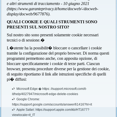
e altri strumenti di tracciamento - 10 giugno 2021
(https://www.garanteprivacy.it/home/docweb/-/docweb-
display/docweb/9677876).
QUALI COOKIE E QUALI STRUMENTI SONO
PRESENTI SUL NOSTRO SITO?
Sul nostro sito sono presenti solamente cookie necessari
tecnici o di sessione.�
L�utente ha la possibilit� bloccare o cancellare i cookie
tramite la configurazione del proprio browser. Di norma questi
programmi permettono anche, con apposita opzione, di
bloccare specificatamente i cookie di terze parti. Ciascun
browser, presenta procedure diverse per la gestione dei cookie,
di seguito riportiamo il link alle istruzioni specifiche di quelli
pi� diffusi:
Microsoft Edge:� https: //support.microsoft.com/it-
it/help/4027947/microsoft-edge-delete-cookies
Google Chrome:
https://support.google.com/accounts/answer/61416?hl=it
Apple Safari: https://support.apple.com/kb/HT1677?
viewlocale=it_IT