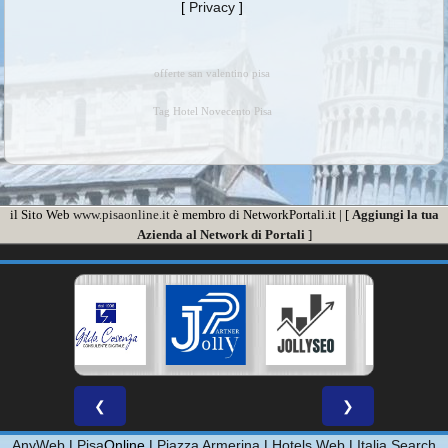
[
Privacy
]
offerte san valentino pisa
Tag Hotel Novecento Pisa
il Sito Web
www.pisaonline.it
è membro di NetworkPortali.it | [
Aggiungi la tua
Azienda al Network di Portali
]