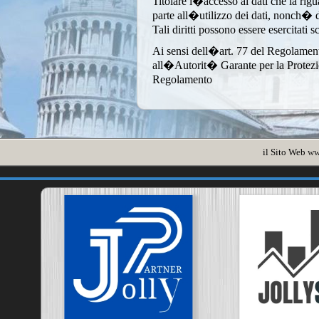
Titolare l�accesso ai dati che la rigua
parte all�utilizzo dei dati, nonch� di e
Tali diritti possono essere esercitati 
Ai sensi dell�art. 77 del Regolamen
all�Autorit� Garante per la Protezione
Regolamento
il Sito Web
ww