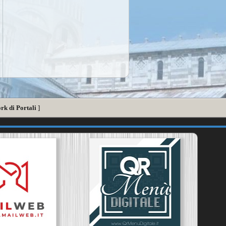
rk di Portali
]