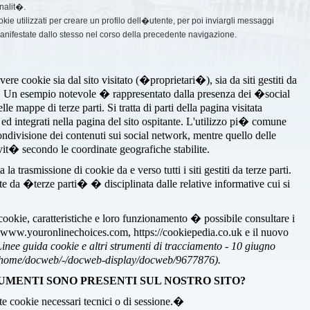
nalit�.
ookie utilizzati per creare un profilo dell�utente, per poi inviargli messaggi
manifestate dallo stesso nel corso della precedente navigazione.
ere cookie sia dal sito visitato (�proprietari�), sia da siti gestiti da
). Un esempio notevole � rappresentato dalla presenza dei �social
e mappe di terze parti. Si tratta di parti della pagina visitata
i ed integrati nella pagina del sito ospitante. L'utilizzo pi� comune
ondivisione dei contenuti sui social network, mentre quello delle
it� secondo le coordinate geografiche stabilite.
a trasmissione di cookie da e verso tutti i siti gestiti da terze parti.
te da �terze parti� � disciplinata dalle relative informative cui si
 cookie, caratteristiche e loro funzionamento � possibile consultare i
, www.youronlinechoices.com, https://cookiepedia.co.uk e il nuovo
Linee guida cookie e altri strumenti di tracciamento - 10 giugno
t/home/docweb/-/docweb-display/docweb/9677876).
UMENTI SONO PRESENTI SUL NOSTRO SITO?
te cookie necessari tecnici o di sessione.�