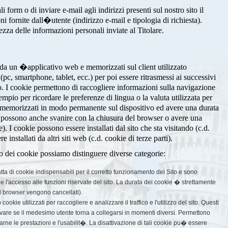
i form o di inviare e-mail agli indirizzi presenti sul nostro sito il
ni fornite dall�utente (indirizzo e-mail e tipologia di richiesta).
za delle informazioni personali inviate al Titolare.
e da un �applicativo web e memorizzati sul client utilizzato
pc, smartphone, tablet, ecc.) per poi essere ritrasmessi ai successivi
o. I cookie permettono di raccogliere informazioni sulla navigazione
empio per ricordare le preferenze di lingua o la valuta utilizzata per
 memorizzati in modo permanente sul dispositivo ed avere una durata
ma possono anche svanire con la chiusura del browser o avere una
e). I cookie possono essere installati dal sito che sta visitando (c.d.
installati da altri siti web (c.d. cookie di terze parti).
izzo dei cookie possiamo distinguere diverse categorie:
tta di cookie indispensabili per il corretto funzionamento del Sito e sono
in e l'accesso alle funzioni riservate del sito. La durata dei cookie � strettamente
 il browser vengono cancellati).
ookie utilizzati per raccogliere e analizzare il traffico e l'utilizzo del sito. Questi
vare se il medesimo utente torna a collegarsi in momenti diversi. Permettono
rarne le prestazioni e l'usabilit�. La disattivazione di tali cookie pu� essere