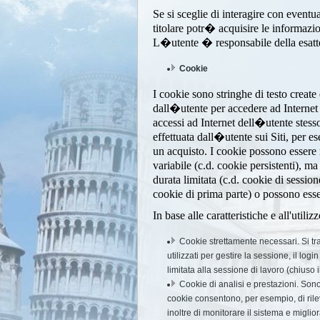
Se si sceglie di interagire con eventual
titolare potr� acquisire le informazio
L�utente � responsabile della esattez
Cookie
I cookie sono stringhe di testo creat
dall�utente per accedere ad Internet (
accessi ad Internet dell�utente stess
effettuata dall�utente sui Siti, per es
un acquisto. I cookie possono essere
variabile (c.d. cookie persistenti), 
durata limitata (c.d. cookie di session
cookie di prima parte) o possono essere 
In base alle caratteristiche e all'util
Cookie strettamente necessari. Si tra
utilizzati per gestire la sessione, il log
limitata alla sessione di lavoro (chiuso
Cookie di analisi e prestazioni. Sono c
cookie consentono, per esempio, di rile
inoltre di monitorare il sistema e miglio