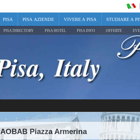
PISA
PISA AZIENDE
VIVERE A PISA
STUDIARE A PI
PISA DIRECTORY
PISA HOTEL
PISA INFO
OFFERTE
EVE
BAOBAB Piazza Armerina