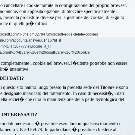
 cancellare i cookie tramite la configurazione del proprio browser.
 anche, con apposita opzione, di bloccare specificatamente i
, presenta procedure diverse per la gestione dei cookie, di seguito
fiche di quelli pi� diffusi:
crosoft.com/it-it/help/4027947/microsoft-edge-delete-cookies
gle.com/accounts/answer/61416?hl=it
.com/kb/HT1677?viewlocale=it_IT
zilla.org/it/kb/Attivare%20e%20disattivare%20i%20cookie
o completamente i cookie nel browser, l�utente potrebbe non essere
lit� interattive.
DEI DATI?
di questo sito hanno luogo presso la predetta sede del Titolare e sono
 designato incaricato del trattamento. In caso di necessit�, i dati
 della societ� che cura la manutenzione della parte tecnologica del
I INTERESSATI?
 ai dati medesimi, � possibile esercitare in qualsiasi momento i
golamento UE 2016/679. In particolare, � possibile chiedere al