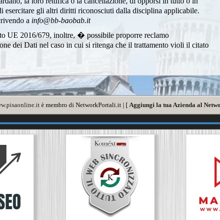
rdano, la loro rettifica o la cancellazione, di opporsi in tutto o in
sercitare gli altri diritti riconosciuti dalla disciplina applicabile.
scrivendo a
info@bb-baobab.it
to UE 2016/679, inoltre, � possibile proporre reclamo
 dei Dati nel caso in cui si ritenga che il trattamento violi il citato
w.pisaonline.it
è membro di NetworkPortali.it | [
Aggiungi la tua Azienda al Netwo