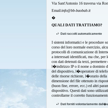
Via Sant'Antonio 16 traversa via 
Email:
info@bb-baobab.it
�
QUALI DATI TRATTIAMO?
Dati raccolti automaticamente
I sistemi informatici e le procedure 
corso del loro normale esercizio, alc
protocolli di comunicazione di Interne
a interessati identificati, ma che, per
con dati detenuti da terzi, permettere d
l�indirizzo IP o il nome a dominio del
del dispositivo, l�operatore di telef
delle risorse richieste, l�orario della 
dimensione del file ottenuto in rispost
(buon fine, errore, ecc.) ed altri par
dispositivo. Questi dati sono utilizza
controllarne il corretto funzionament
Dati forniti volontariamente dall�