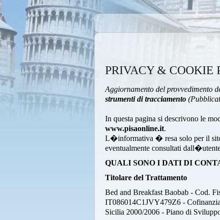
PRIVACY & COOKIE 
Aggiornamento del provvedimento de
strumenti di tracciamento
(Pubblicat
In questa pagina si descrivono le mod
www.pisaonline.it
.
L�informativa � resa solo per il sit
eventualmente consultati dall�utente
QUALI SONO I DATI DI CON
Titolare del Trattamento
Bed and Breakfast Baobab - Cod.
IT086014C1JVY479Z6 - Cofinanziato
Sicilia 2000/2006 - Piano di Svi