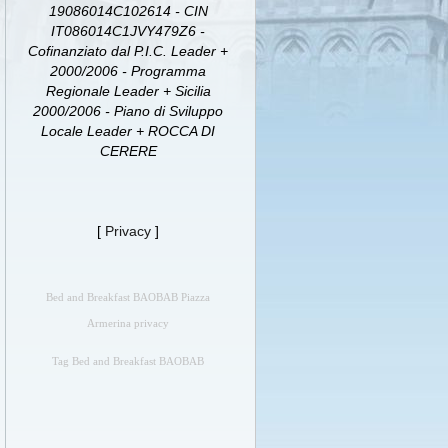
19086014C102614 - CIN
IT086014C1JVY479Z6 -
Cofinanziato dal P.I.C. Leader +
2000/2006 - Programma
Regionale Leader + Sicilia
2000/2006 - Piano di Sviluppo
Locale Leader + ROCCA DI
CERERE
[
Privacy
]
Bed and Breakfast BAOBAB Piazza
Armerina privacy
Tag Bed and Breakfast BAOBAB