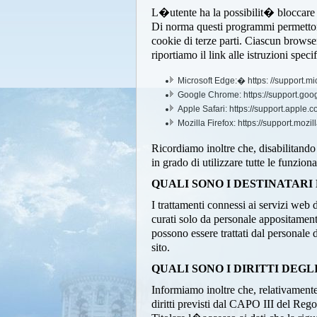
L�utente ha la possibilit� bloccare o
Di norma questi programmi permettono
cookie di terze parti. Ciascun browser
riportiamo il link alle istruzioni speci
Microsoft Edge:� https: //support.mi
Google Chrome: https://support.goo
Apple Safari: https://support.apple
Mozilla Firefox: https://support.mo
Ricordiamo inoltre che, disabilitand
in grado di utilizzare tutte le funziona
QUALI SONO I DESTINATARI 
I trattamenti connessi ai servizi web 
curati solo da personale appositamente
possono essere trattati dal personale
sito.
QUALI SONO I DIRITTI DEGL
Informiamo inoltre che, relativamente
diritti previsti dal CAPO III del Re