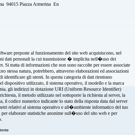
Roma 94015 Piazza Armerina En
software preposte al funzionamento del sito web acquisiscono, nel
uni dati personali la cui trasmissione � implicita nell�uso dei
t. Si tratta di informazioni che non sono raccolte per essere associate
 loro stessa natura, potrebbero, attraverso elaborazioni ed associazioni
i identificare gli utenti. In questa categoria di dati rientrano
 dispositivo utilizzato, il sistema operativo, il modello e la marca
onia, gli indirizzi in dotazione URI (Uniform Resource Identifier)
richiesta, il metodo utilizzato nel sottoporre la richiesta al server, la
a, il codice numerico indicante lo stato della risposta data dal server
ametri relativi al sistema operativo e all�ambiente informatico del tuo
ti per elaborare statistiche anonime sull�uso del sito web e per
o.
utente