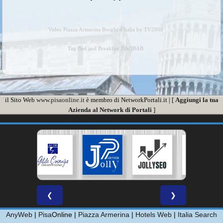
Video Piazza Armerina Borghi d'Italia by TV2000
Tag Bed and Breakfast BAOBAB
il Sito Web
www.pisaonline.it
è membro di NetworkPortali.it | [
Aggiungi la tua
Azienda al Network di Portali
]
❮
❯
AnyWeb
|
Pisa
Online |
Piazza Armerina
|
Hotels Web
|
Italia Search