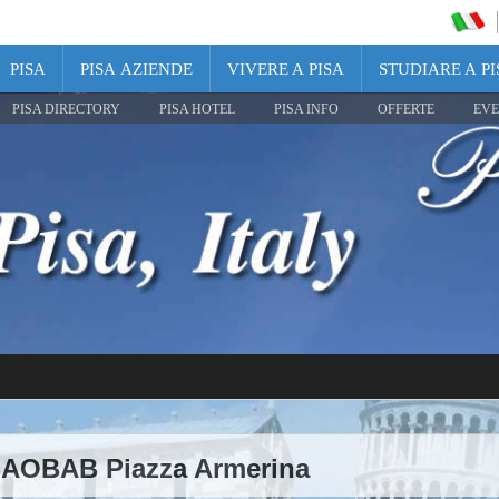
PISA
PISA AZIENDE
VIVERE A PISA
STUDIARE A PI
PISA DIRECTORY
PISA HOTEL
PISA INFO
OFFERTE
EVE
BAOBAB Piazza Armerina