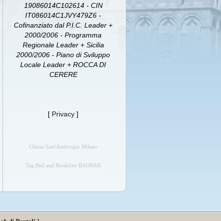
19086014C102614 - CIN
IT086014C1JVY479Z6 -
Cofinanziato dal P.I.C. Leader +
2000/2006 - Programma
Regionale Leader + Sicilia
2000/2006 - Piano di Sviluppo
Locale Leader + ROCCA DI
CERERE
[
Privacy
]
Chiesa Sant'Ambrogio Milano
Tag Bed and Breakfast BAOBAB