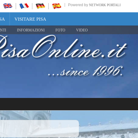
Powered by
NETWORK PORTALI
SA
VISITARE PISA
NTI
INFORMAZIONI
FOTO
VIDEO
Share