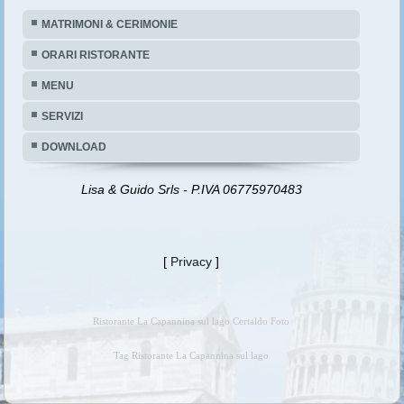
MATRIMONI & CERIMONIE
ORARI RISTORANTE
MENU
SERVIZI
DOWNLOAD
Lisa & Guido Srls - P.IVA 06775970483
[
Privacy
]
Ristorante La Capannina sul lago Certaldo Foto
Tag Ristorante La Capannina sul lago