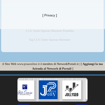
[
Privacy
]
C.I.A. Centro Ingrosso Alimentari Pontedera
Tag C.I.A. Centro Ingrosso Alimentari
il Sito Web
www.pisaonline.it
è membro di NetworkPortali.it | [
Aggiungi la tua
Azienda al Network di Portali
]