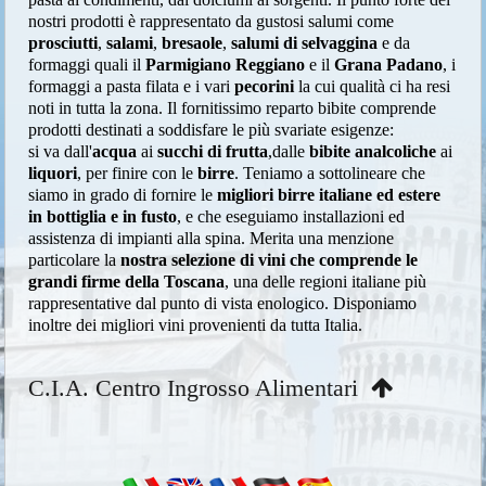
nostri prodotti è rappresentato da gustosi salumi come
prosciutti
,
salami
,
bresaole
,
salumi di selvaggina
e da
formaggi quali il
Parmigiano Reggiano
e il
Grana Padano
, i
formaggi a pasta filata e i vari
pecorini
la cui qualità ci ha resi
noti in tutta la zona. Il fornitissimo reparto bibite comprende
prodotti destinati a soddisfare le più svariate esigenze:
si va dall'
acqua
ai
succhi di frutta
,dalle
bibite analcoliche
ai
liquori
, per finire con le
birre
. Teniamo a sottolineare che
siamo in grado di fornire le
migliori birre italiane ed estere
in bottiglia e in fusto
, e che eseguiamo installazioni ed
assistenza di impianti alla spina. Merita una menzione
particolare la
nostra selezione di vini che comprende le
grandi firme della Toscana
, una delle regioni italiane più
rappresentative dal punto di vista enologico. Disponiamo
inoltre dei migliori vini provenienti da tutta Italia.
C.I.A. Centro Ingrosso Alimentari