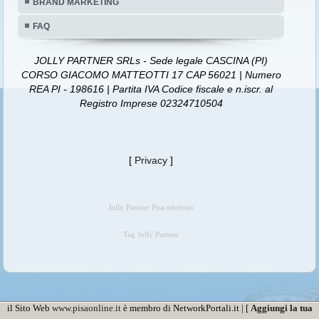
BRAND MARKETING
FAQ
JOLLY PARTNER SRLs - Sede legale CASCINA (PI)
CORSO GIACOMO MATTEOTTI 17 CAP 56021 | Numero
REA PI - 198616 | Partita IVA Codice fiscale e n.iscr. al
Registro Imprese 02324710504
[
Privacy
]
Jolly Partner Pisa telefono
Tag Jolly Partner
il Sito Web
www.pisaonline.it
è membro di NetworkPortali.it | [
Aggiungi la tua