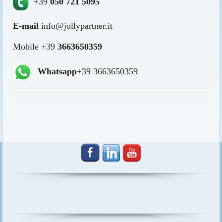
+39
050 721 5095
E-mail
info@jollypartner.it
Mobile +39
3663650359
Whatsapp
+39 3663650359