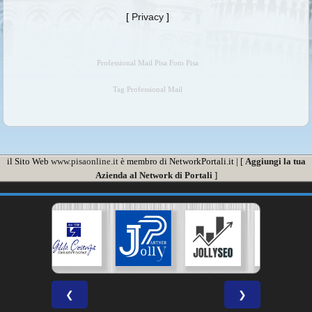
[
Privacy
]
Professional Mail Pisa Foto Pisa
Tag Professional Mail
il Sito Web
www.pisaonline.it
è membro di NetworkPortali.it | [
Aggiungi la tua
Azienda al Network di Portali
]
❮
❯