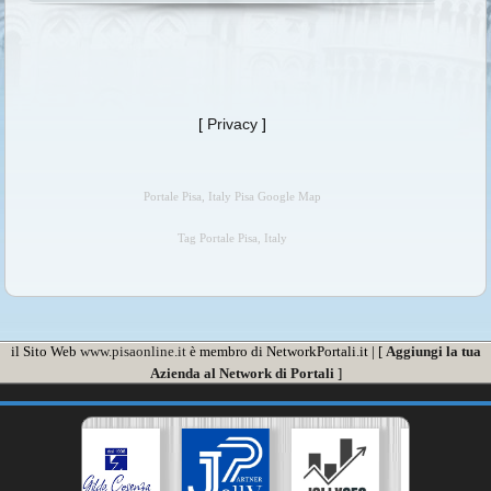
[
Privacy
]
Portale Pisa, Italy Pisa Google Map
Tag Portale Pisa, Italy
il Sito Web
www.pisaonline.it
è membro di NetworkPortali.it | [
Aggiungi la tua
Azienda al Network di Portali
]