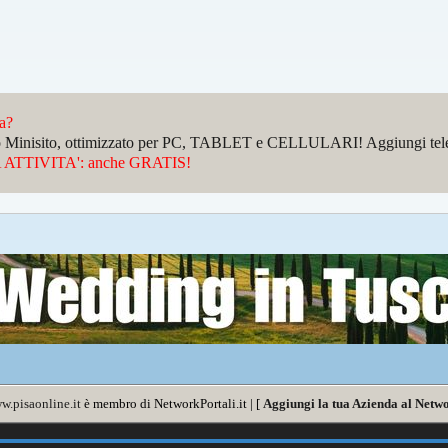
da?
sto Minisito, ottimizzato per PC, TABLET e CELLULARI! Aggiungi telefo
ATTIVITA': anche GRATIS!
w.pisaonline.it
è membro di NetworkPortali.it | [
Aggiungi la tua Azienda al Netwo