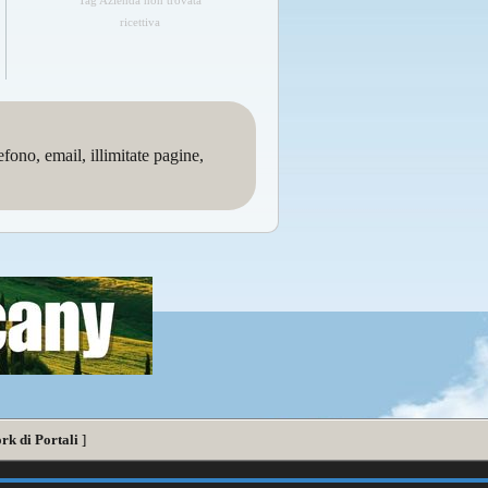
Tag Azienda non trovata
ricettiva
no, email, illimitate pagine,
rk di Portali
]