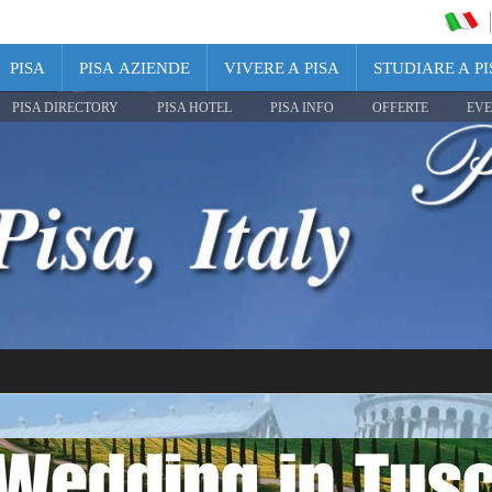
PISA
PISA AZIENDE
VIVERE A PISA
STUDIARE A PI
PISA DIRECTORY
PISA HOTEL
PISA INFO
OFFERTE
EVE