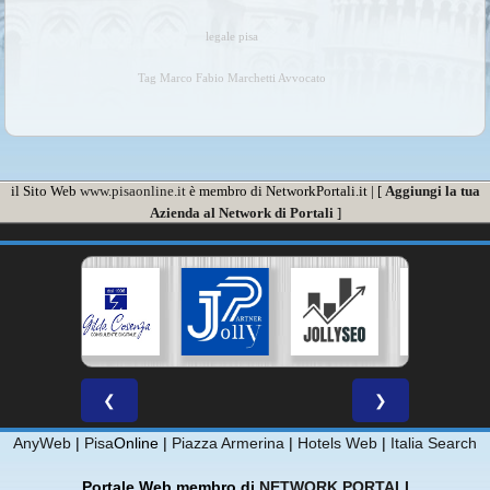
legale pisa
Tag Marco Fabio Marchetti Avvocato
il Sito Web
www.pisaonline.it
è membro di NetworkPortali.it | [
Aggiungi la tua
Azienda al Network di Portali
]
❮
❯
AnyWeb
|
Pisa
Online |
Piazza Armerina
|
Hotels Web
|
Italia Search
Portale Web membro di
NETWORK PORTALI