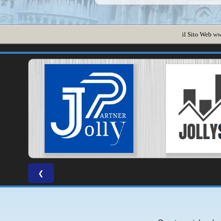
il Sito Web
ww
❮