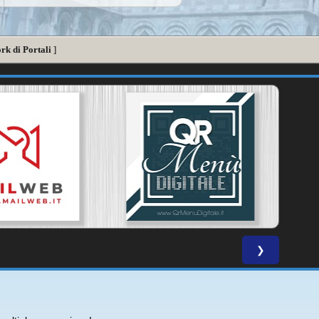
rk di Portali
]
❯