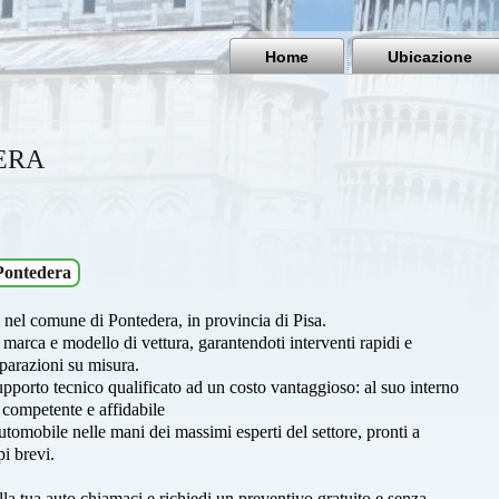
Home
Ubicazione
ERA
Pontedera
a nel comune di Pontedera, in provincia di Pisa.
 marca e modello di vettura, garantendoti interventi rapidi e
iparazioni su misura.
upporto tecnico qualificato ad un costo vantaggioso: al suo interno
i competente e affidabile
utomobile nelle mani dei massimi esperti del settore, pronti a
pi brevi.
la tua auto chiamaci e richiedi un preventivo gratuito e senza