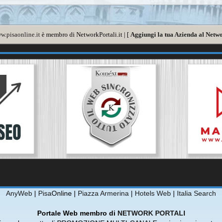
w.pisaonline.it
è membro di NetworkPortali.it | [
Aggiungi la tua Azienda al Netwo
AnyWeb
|
Pisa
Online |
Piazza Armerina
|
Hotels Web
|
Italia Search
Portale Web membro di
NETWORK PORTALI