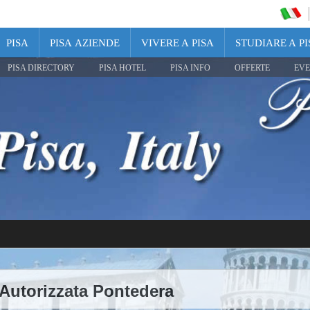
PISA
PISA AZIENDE
VIVERE A PISA
STUDIARE A PI
PISA DIRECTORY
PISA HOTEL
PISA INFO
OFFERTE
EVE
 Autorizzata Pontedera