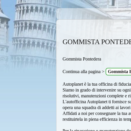
GOMMISTA PONTED
Gommista Pontedera
Continua alla pagina >
Gommista 
Autoplanet è la tua officina di fiduci
Siamo in grado di intervenire su ogni
risolutivi, manutenzioni complete e r
L'autofficina Autoplanet ti fornisce s
opera una squadra di addetti ai lavor
Affidati a noi per consegnare la tua a
restituirtela in piena efficienza in tem
Per la riparazione o manutenzione del