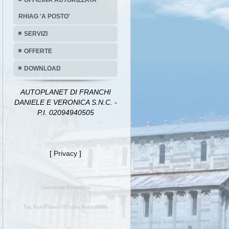
OFFICINA AUTORIZZATA
RHIAG 'A POSTO'
SERVIZI
OFFERTE
DOWNLOAD
AUTOPLANET DI FRANCHI
DANIELE E VERONICA S.N.C. -
P.I. 02094940505
[
Privacy
]
Gommista Pontedera
Tag AutoPlanet Officina Autorizzata