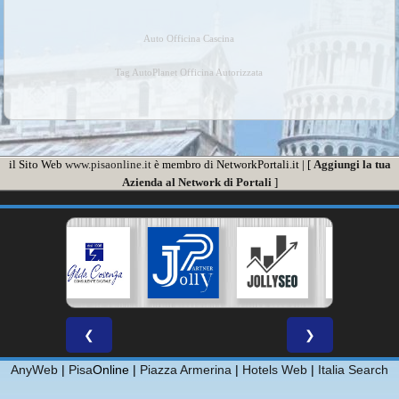
Auto Officina Cascina
Tag AutoPlanet Officina Autorizzata
il Sito Web
www.pisaonline.it
è membro di NetworkPortali.it | [
Aggiungi la tua
Azienda al Network di Portali
]
❮
❯
AnyWeb
|
Pisa
Online |
Piazza Armerina
|
Hotels Web
|
Italia Search